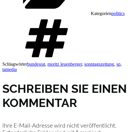
Kategorien
politics
Schlagwörter
bundesrat
,
moritz leuenberger
,
sonntagszeitung
,
sp
,
tamedia
SCHREIBEN SIE EINEN
KOMMENTAR
Ihre E-Mail-Adresse wird nicht veröffentlicht.