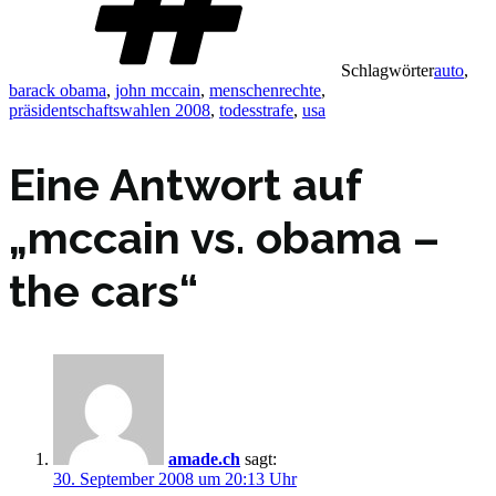
Schlagwörter
auto
,
barack obama
,
john mccain
,
menschenrechte
,
präsidentschaftswahlen 2008
,
todesstrafe
,
usa
Eine Antwort auf
„mccain vs. obama –
the cars“
amade.ch
sagt:
30. September 2008 um 20:13 Uhr