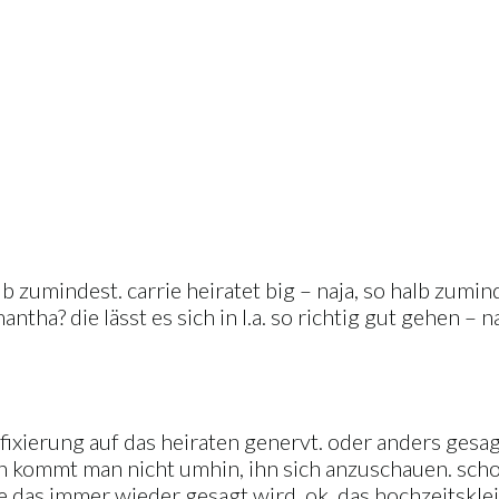
b zumindest. carrie heiratet big – naja, so halb zumin
tha? die lässt es sich in l.a. so richtig gut gehen – n
fixierung auf das heiraten genervt. oder anders gesagt
ch kommt man nicht umhin, ihn sich anzuschauen. schon
 wie das immer wieder gesagt wird. ok, das hochzeitskl