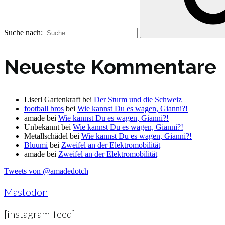
Suche nach:
Neueste Kommentare
Liserl Gartenkraft
bei
Der Sturm und die Schweiz
football bros
bei
Wie kannst Du es wagen, Gianni?!
amade
bei
Wie kannst Du es wagen, Gianni?!
Unbekannt
bei
Wie kannst Du es wagen, Gianni?!
Metallschädel
bei
Wie kannst Du es wagen, Gianni?!
Bluumi
bei
Zweifel an der Elektromobilität
amade
bei
Zweifel an der Elektromobilität
Tweets von @amadedotch
Mastodon
[instagram-feed]