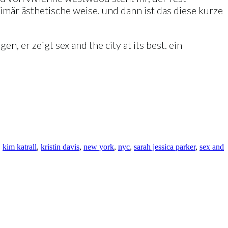
imär ästhetische weise. und dann ist das diese kurze
n, er zeigt sex and the city at its best. ein
,
kim katrall
,
kristin davis
,
new york
,
nyc
,
sarah jessica parker
,
sex and