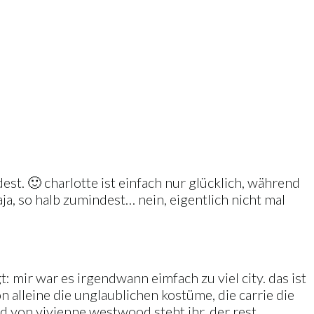
dest. 🙂 charlotte ist einfach nur glücklich, während
aja, so halb zumindest… nein, eigentlich nicht mal
: mir war es irgendwann eimfach zu viel city. das ist
 alleine die unglaublichen kostüme, die carrie die
eid von vivienne westwood steht ihr, der rest