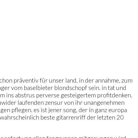
chon präventiv für unser land, in der annahme, zum
nger vom baselbieter blondschopf sein. in tat und
hrem ins abstrus perverse gesteigertem profitdenken.
t zuwider laufenden zensur von ihr unangenehmen
agen pflegen. es ist jener song, der in ganz europa
wahrscheinlich beste gitarrenriff der letzten 20