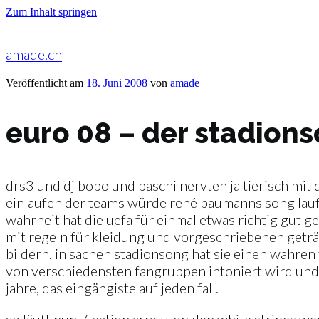
Zum Inhalt springen
amade.ch
Veröffentlicht am
18. Juni 2008
von
amade
euro 08 – der stadion
drs3 und dj bobo und baschi nervten ja tierisch mit
einlaufen der teams würde rené baumanns song laufen
wahrheit hat die uefa für einmal etwas richtig gut g
mit regeln für kleidung und vorgeschriebenen geträ
bildern. in sachen stadionsong hat sie einen wahren t
von verschiedensten fangruppen intoniert wird und d
jahre, das eingängiste auf jeden fall.