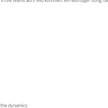
enn die teams aufs feld kommen. ein würdiger song, d
 the dynamics