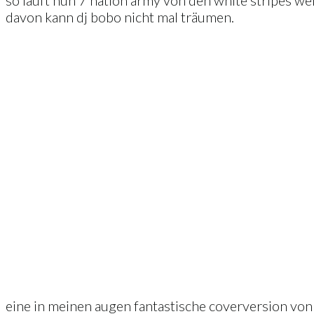
so läuft nun 7 nation army von den white stripes w
davon kann dj bobo nicht mal träumen.
eine in meinen augen fantastische coverversion von