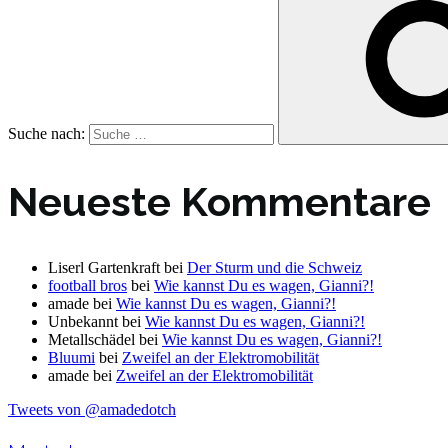
Suche nach:
Neueste Kommentare
Liserl Gartenkraft
bei
Der Sturm und die Schweiz
football bros
bei
Wie kannst Du es wagen, Gianni?!
amade
bei
Wie kannst Du es wagen, Gianni?!
Unbekannt
bei
Wie kannst Du es wagen, Gianni?!
Metallschädel
bei
Wie kannst Du es wagen, Gianni?!
Bluumi
bei
Zweifel an der Elektromobilität
amade
bei
Zweifel an der Elektromobilität
Tweets von @amadedotch