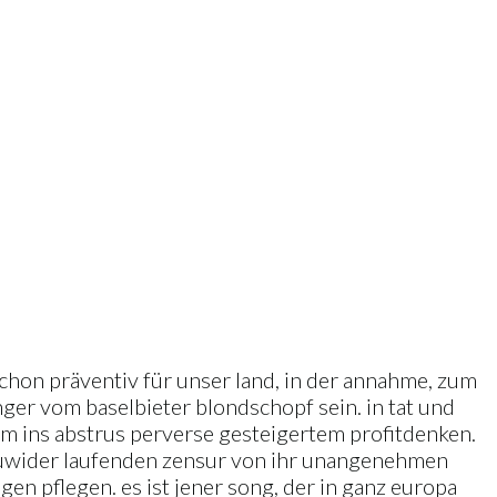
chon präventiv für unser land, in der annahme, zum
nger vom baselbieter blondschopf sein. in tat und
hrem ins abstrus perverse gesteigertem profitdenken.
t zuwider laufenden zensur von ihr unangenehmen
agen pflegen. es ist jener song, der in ganz europa