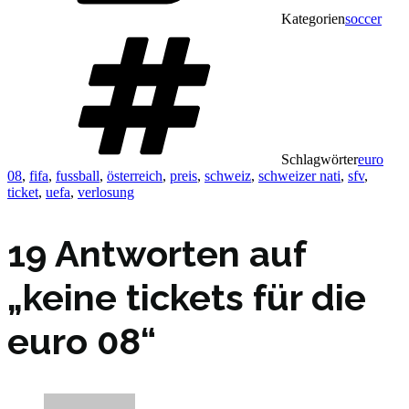
Kategorien
soccer
Schlagwörter
euro
08
,
fifa
,
fussball
,
österreich
,
preis
,
schweiz
,
schweizer nati
,
sfv
,
ticket
,
uefa
,
verlosung
19 Antworten auf
„keine tickets für die
euro 08“