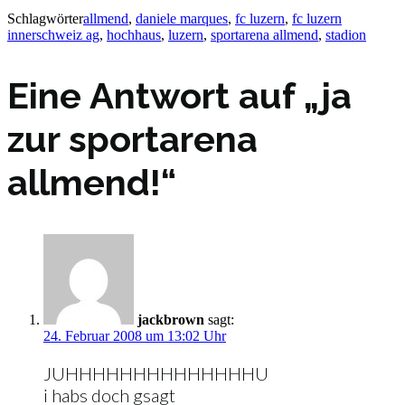
Schlagwörter
allmend
,
daniele marques
,
fc luzern
,
fc luzern
innerschweiz ag
,
hochhaus
,
luzern
,
sportarena allmend
,
stadion
Eine Antwort auf „ja
zur sportarena
allmend!“
jackbrown
sagt:
24. Februar 2008 um 13:02 Uhr
JUHHHHHHHHHHHHHHU
i habs doch gsagt