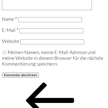
Name
*
E-Mail
*
Website
Meinen Namen, meine E-Mail-Adresse und
meine Website in diesem Browser für die nächste
Kommentierung speichern.
Beitrags-
Vorheriger
Beitrag
Navigation