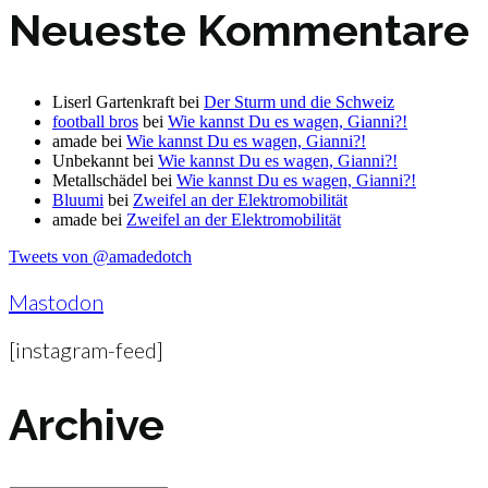
Neueste Kommentare
Liserl Gartenkraft
bei
Der Sturm und die Schweiz
football bros
bei
Wie kannst Du es wagen, Gianni?!
amade
bei
Wie kannst Du es wagen, Gianni?!
Unbekannt
bei
Wie kannst Du es wagen, Gianni?!
Metallschädel
bei
Wie kannst Du es wagen, Gianni?!
Bluumi
bei
Zweifel an der Elektromobilität
amade
bei
Zweifel an der Elektromobilität
Tweets von @amadedotch
Mastodon
[instagram-feed]
Archive