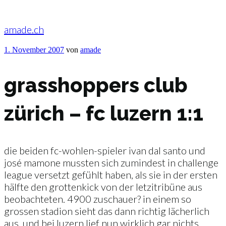
Zum
Inhalt
springen
amade.ch
Veröffentlicht
1. November 2007
von
amade
am
grasshoppers club
zürich – fc luzern 1:1
die beiden fc-wohlen-spieler ivan dal santo und
josé mamone mussten sich zumindest in challenge
league versetzt gefühlt haben, als sie in der ersten
hälfte den grottenkick von der letzitribüne aus
beobachteten. 4900 zuschauer? in einem so
grossen stadion sieht das dann richtig lächerlich
aus. und bei luzern lief nun wirklich gar nichts