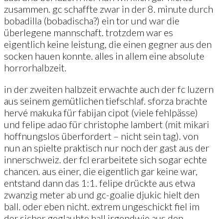
zusammen. gc schaffte zwar in der 8. minute durch
bobadilla (bobadischa?) ein tor und war die
überlegene mannschaft. trotzdem war es
eigentlich keine leistung, die einen gegner aus den
socken hauen konnte. alles in allem eine absolute
horrorhalbzeit.
in der zweiten halbzeit erwachte auch der fc luzern
aus seinem gemütlichen tiefschlaf. sforza brachte
hervé makuka für fabijan cipot (viele fehlpässe)
und felipe adao für christophe lambert (mit mikari
hoffnungslos überfordert – nicht sein tag). von
nun an spielte praktisch nur noch der gast aus der
innerschweiz. der fcl erarbeitete sich sogar echte
chancen. aus einer, die eigentlich gar keine war,
entstand dann das 1:1. felipe drückte aus etwa
zwanzig meter ab und gc-goalie djukic hielt den
ball. oder eben nicht. extrem ungeschickt fiel im
der sicher geglaubte ball irgendwie aus den