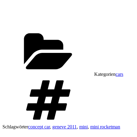
Kategorien
cars
Schlagwörter
concept car
,
geneve 2011
,
mini
,
mini rocketman