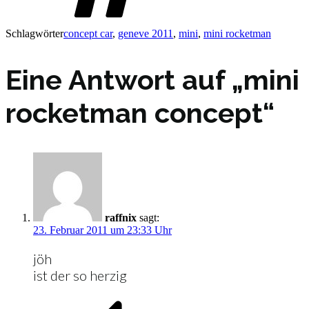
Schlagwörter
concept car
,
geneve 2011
,
mini
,
mini rocketman
Eine Antwort auf „mini
rocketman concept“
raffnix
sagt:
23. Februar 2011 um 23:33 Uhr
jöh
ist der so herzig