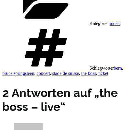
Kategorien
music
Schlagwörter
bern
,
bruce springsteen
,
concert
,
stade de suisse
,
the boss
,
ticket
2 Antworten auf „the
boss – live“