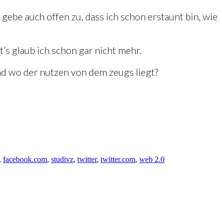
 gebe auch offen zu, dass ich schon erstaunt bin, wie
t’s glaub ich schon gar nicht mehr.
und wo der nutzen von dem zeugs liegt?
,
facebook.com
,
studivz
,
twitter
,
twitter.com
,
web 2.0