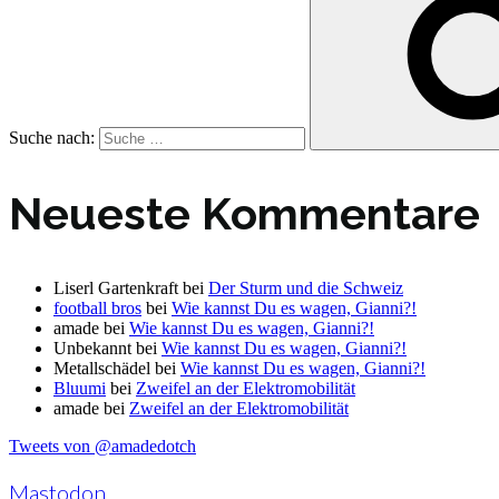
Suche nach:
Neueste Kommentare
Liserl Gartenkraft
bei
Der Sturm und die Schweiz
football bros
bei
Wie kannst Du es wagen, Gianni?!
amade
bei
Wie kannst Du es wagen, Gianni?!
Unbekannt
bei
Wie kannst Du es wagen, Gianni?!
Metallschädel
bei
Wie kannst Du es wagen, Gianni?!
Bluumi
bei
Zweifel an der Elektromobilität
amade
bei
Zweifel an der Elektromobilität
Tweets von @amadedotch
Mastodon