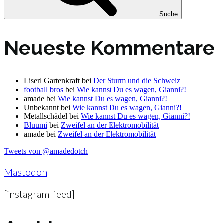
Suche
Neueste Kommentare
Liserl Gartenkraft
bei
Der Sturm und die Schweiz
football bros
bei
Wie kannst Du es wagen, Gianni?!
amade
bei
Wie kannst Du es wagen, Gianni?!
Unbekannt
bei
Wie kannst Du es wagen, Gianni?!
Metallschädel
bei
Wie kannst Du es wagen, Gianni?!
Bluumi
bei
Zweifel an der Elektromobilität
amade
bei
Zweifel an der Elektromobilität
Tweets von @amadedotch
Mastodon
[instagram-feed]