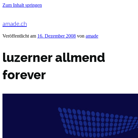
Zum Inhalt springen
amade.ch
Veröffentlicht am
16. Dezember 2008
von
amade
luzerner allmend
forever