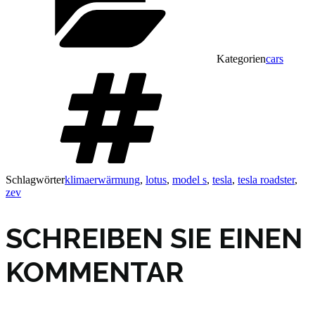
Kategorien
cars
Schlagwörter
klimaerwärmung
,
lotus
,
model s
,
tesla
,
tesla roadster
,
zev
SCHREIBEN SIE EINEN
KOMMENTAR