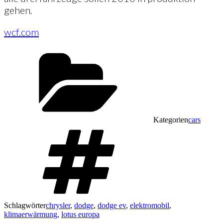
gehen.
wcf.com
Kategorien
cars
Schlagwörter
chrysler
,
dodge
,
dodge ev
,
elektromobil
,
klimaerwärmung
,
lotus europa