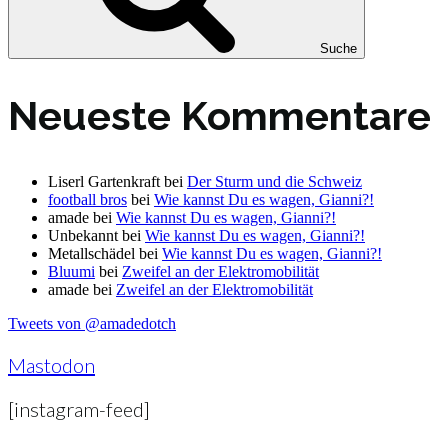
Suche
Neueste Kommentare
Liserl Gartenkraft
bei
Der Sturm und die Schweiz
football bros
bei
Wie kannst Du es wagen, Gianni?!
amade
bei
Wie kannst Du es wagen, Gianni?!
Unbekannt
bei
Wie kannst Du es wagen, Gianni?!
Metallschädel
bei
Wie kannst Du es wagen, Gianni?!
Bluumi
bei
Zweifel an der Elektromobilität
amade
bei
Zweifel an der Elektromobilität
Tweets von @amadedotch
Mastodon
[instagram-feed]