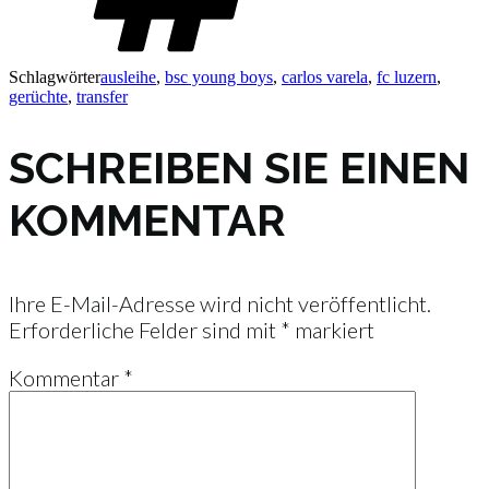
Schlagwörter
ausleihe
,
bsc young boys
,
carlos varela
,
fc luzern
,
gerüchte
,
transfer
SCHREIBEN SIE EINEN
KOMMENTAR
Ihre E-Mail-Adresse wird nicht veröffentlicht.
Erforderliche Felder sind mit
*
markiert
Kommentar
*