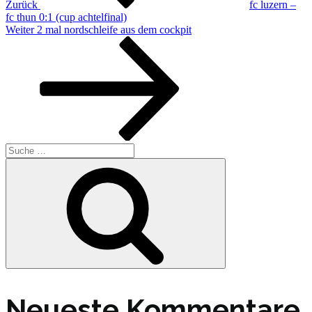
Zurück
fc luzern –
fc thun 0:1 (cup achtelfinal)
Nächster
Weiter
2 mal nordschleife aus dem cockpit
Beitrag
Suche
nach:
Suche
Neueste Kommentare