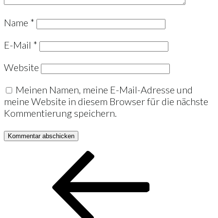
Name
*
E-Mail
*
Website
Meinen Namen, meine E-Mail-Adresse und
meine Website in diesem Browser für die nächste
Kommentierung speichern.
Beitrags-
Vorheriger
Beitrag
Navigation