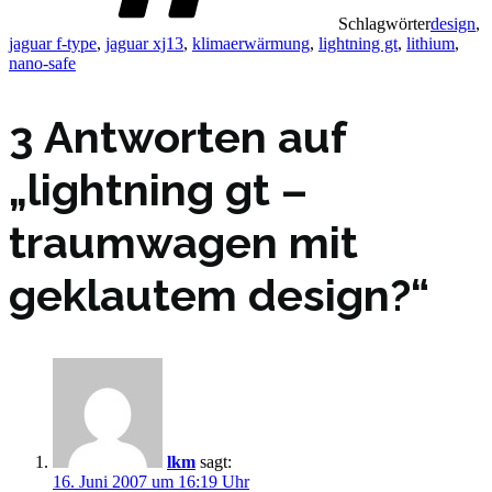
Schlagwörter
design
,
jaguar f-type
,
jaguar xj13
,
klimaerwärmung
,
lightning gt
,
lithium
,
nano-safe
3 Antworten auf
„lightning gt –
traumwagen mit
geklautem design?“
lkm
sagt:
16. Juni 2007 um 16:19 Uhr