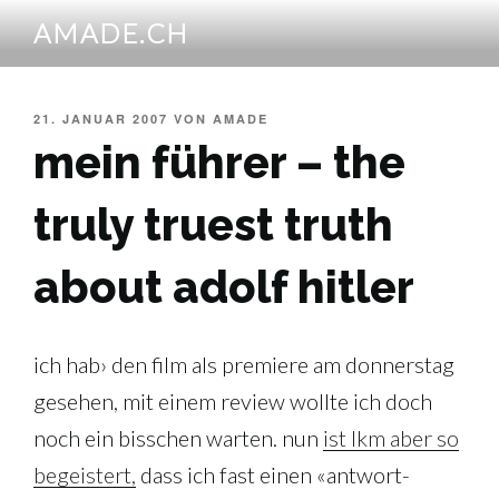
Zum
AMADE.CH
Inhalt
springen
VERÖFFENTLICHT
21. JANUAR 2007
VON
AMADE
AM
mein führer – the
truly truest truth
about adolf hitler
ich hab› den film als premiere am donnerstag
gesehen, mit einem review wollte ich doch
noch ein bisschen warten. nun
ist lkm aber so
begeistert,
dass ich fast einen «antwort-