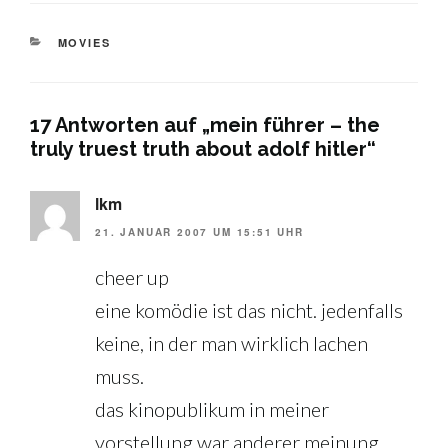
KATEGORIEN
MOVIES
17 Antworten auf „mein führer – the
truly truest truth about adolf hitler“
lkm
21. JANUAR 2007 UM 15:51 UHR
cheer up
eine komödie ist das nicht. jedenfalls
keine, in der man wirklich lachen
muss.
das kinopublikum in meiner
vorstellung war anderer meinung.