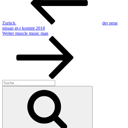
Navigation
Zurück
der neue
nissan gt-r kommt 2018
Nächster
Weiter
muscle music man
Beitrag
Suche
nach:
Suche