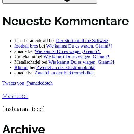
Neueste Kommentare
Liserl Gartenkraft
bei
Der Sturm und die Schweiz
football bros
bei
Wie kannst Du es wagen, Gianni?!
amade
bei
Wie kannst Du es wagen, Gianni?!
Unbekannt
bei
Wie kannst Du es wagen, Gianni?!
Metallschädel
bei
Wie kannst Du es wagen, Gianni?!
Bluumi
bei
Zweifel an der Elektromobilität
amade
bei
Zweifel an der Elektromobilität
Tweets von @amadedotch
Mastodon
[instagram-feed]
Archive