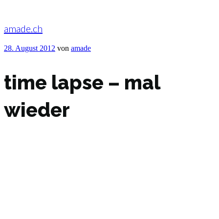
Zum
Inhalt
springen
amade.ch
Veröffentlicht
28. August 2012
von
amade
am
time lapse – mal
wieder