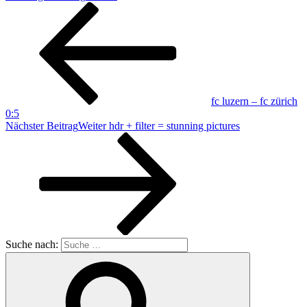
fc luzern – fc zürich
0:5
Nächster Beitrag
Weiter
hdr + filter = stunning pictures
Suche nach: