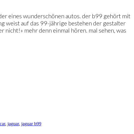
ilder eines wunderschönen autos. der b99 gehört mit
ng weist auf das 99-jährige bestehen der gestalter
er nicht!» mehr denn einmal hören. mal sehen, was
car
,
jaguar
,
jaguar b99