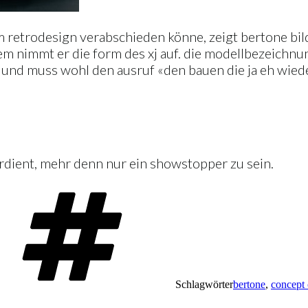
vom retrodesign verabschieden könne, zeigt bertone b
dem nimmt er die form des xj auf. die modellbezeichnu
n und muss wohl den ausruf «den bauen die ja eh wied
verdient, mehr denn nur ein showstopper zu sein.
Schlagwörter
bertone
,
concept 