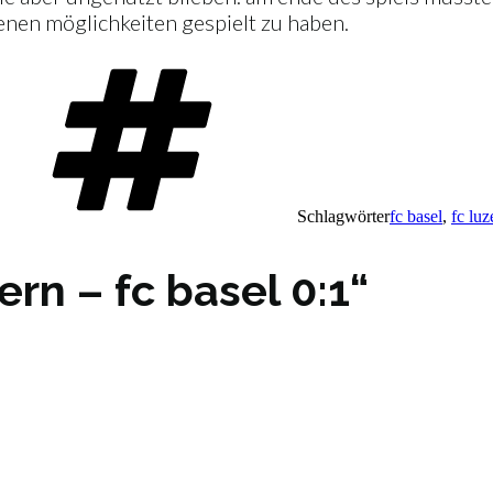
genen möglichkeiten gespielt zu haben.
Schlagwörter
fc basel
,
fc luz
ern – fc basel 0:1“