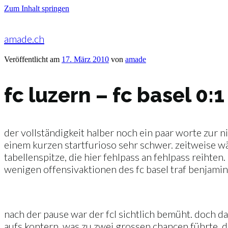
Zum Inhalt springen
amade.ch
Veröffentlicht am
17. März 2010
von
amade
fc luzern – fc basel 0:1
der vollständigkeit halber noch ein paar worte zur ni
einem kurzen startfurioso sehr schwer. zeitweise w
tabellenspitze, die hier fehlpass an fehlpass reihten
wenigen offensivaktionen des fc basel traf benjamin
nach der pause war der fcl sichtlich bemüht. doch da
aufs kontern, was zu zwei grossen chancen führte, d