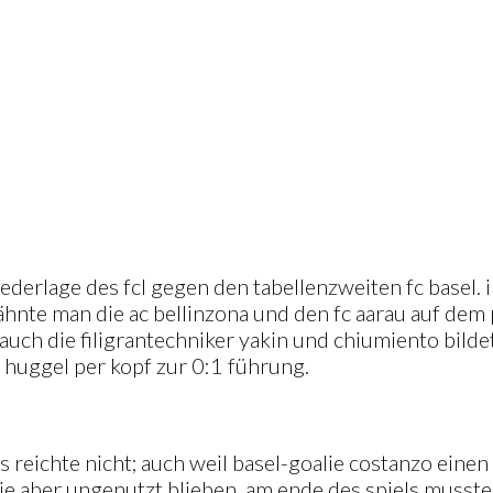
ederlage des fcl gegen den tabellenzweiten fc basel. i
ähnte man die ac bellinzona und den fc aarau auf dem
. auch die filigrantechniker yakin und chiumiento bild
 huggel per kopf zur 0:1 führung.
s reichte nicht; auch weil basel-goalie costanzo eine
ie aber ungenutzt blieben. am ende des spiels musste