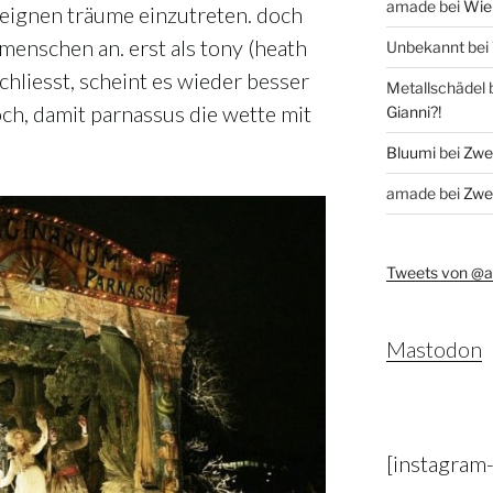
amade
bei
Wie 
e eignen träume einzutreten. doch
menschen an. erst als tony (heath
Unbekannt
bei
chliesst, scheint es wieder besser
Metallschädel
och, damit parnassus die wette mit
Gianni?!
Bluumi
bei
Zwei
amade
bei
Zwei
Tweets von @
Mastodon
[instagram