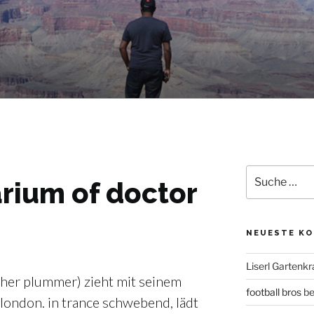
Suche
rium of doctor
nach:
NEUESTE K
Liserl Gartenkr
pher plummer) zieht mit seinem
football bros
be
ondon. in trance schwebend, lädt