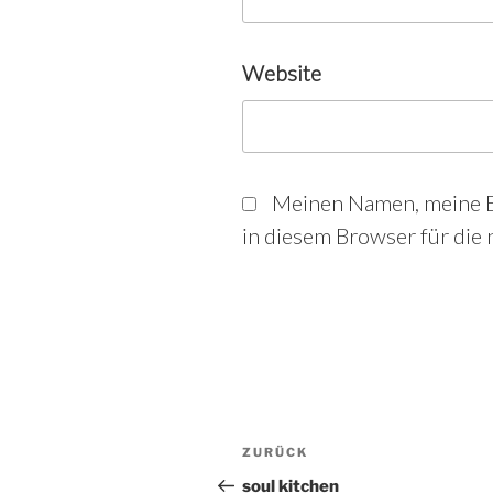
Website
Meinen Namen, meine E
in diesem Browser für die
Beitrags-
Vorheriger
ZURÜCK
Beitrag
soul kitchen