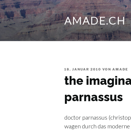
Zum
Inhalt
AMADE.CH
springen
VERÖFFENTLICHT
18. JANUAR 2010
VON
AMADE
AM
the imagina
parnassus
doctor parnassus (christo
wagen durch das moderne l