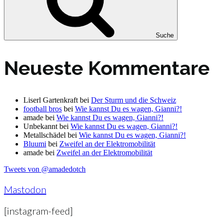
Suche
Neueste Kommentare
Liserl Gartenkraft
bei
Der Sturm und die Schweiz
football bros
bei
Wie kannst Du es wagen, Gianni?!
amade
bei
Wie kannst Du es wagen, Gianni?!
Unbekannt
bei
Wie kannst Du es wagen, Gianni?!
Metallschädel
bei
Wie kannst Du es wagen, Gianni?!
Bluumi
bei
Zweifel an der Elektromobilität
amade
bei
Zweifel an der Elektromobilität
Tweets von @amadedotch
Mastodon
[instagram-feed]