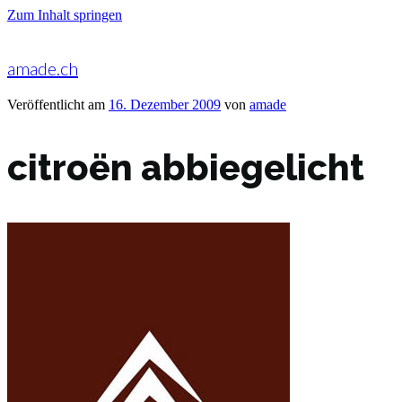
Zum Inhalt springen
amade.ch
Veröffentlicht am
16. Dezember 2009
von
amade
citroën abbiegelicht