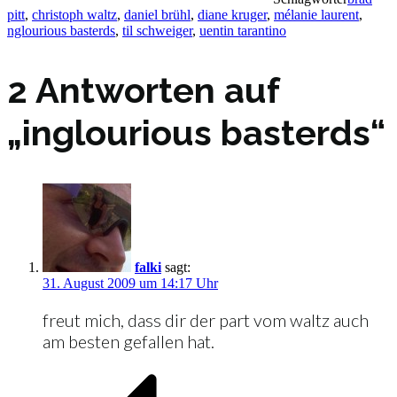
pitt
,
christoph waltz
,
daniel brühl
,
diane kruger
,
mélanie laurent
,
nglourious basterds
,
til schweiger
,
uentin tarantino
2 Antworten auf
„inglourious basterds“
falki
sagt:
31. August 2009 um 14:17 Uhr
freut mich, dass dir der part vom waltz auch
am besten gefallen hat.