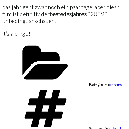
das jahr geht zwar noch ein paar tage, aber diesr
film ist definitiv der
beste
des
jahres
*2009.*
unbedingt anschauen!
it’s a bingo!
Kategorien
movies
Schlagwörter
brad