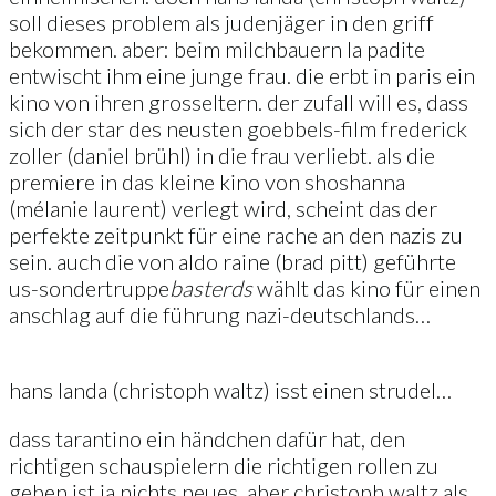
soll dieses problem als judenjäger in den griff
bekommen. aber: beim milchbauern la padite
entwischt ihm eine junge frau. die erbt in paris ein
kino von ihren grosseltern. der zufall will es, dass
sich der star des neusten goebbels-film frederick
zoller (daniel brühl) in die frau verliebt. als die
premiere in das kleine kino von shoshanna
(mélanie laurent) verlegt wird, scheint das der
perfekte zeitpunkt für eine rache an den nazis zu
sein. auch die von aldo raine (brad pitt) geführte
us-sondertruppe
basterds
wählt das kino für einen
anschlag auf die führung nazi-deutschlands…
hans landa (christoph waltz) isst einen strudel…
dass tarantino ein händchen dafür hat, den
richtigen schauspielern die richtigen rollen zu
geben ist ja nichts neues. aber christoph waltz als