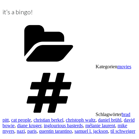
it’s a bingo!
Kategorien
movies
Schlagwörter
brad
pitt
,
cat people
,
christian berkel
,
christoph waltz
,
daniel brühl
,
david
bowie
,
diane kruger
,
inglourious basterds
,
mélanie laurent
,
mike
myers
,
nazi
,
paris
,
quentin tarantino
,
samuel l. jackson
,
til schweiger