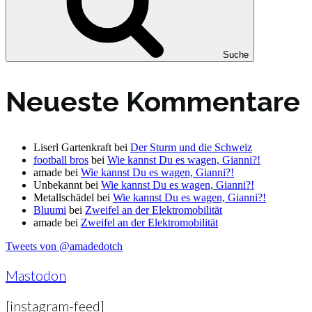
Suche
Neueste Kommentare
Liserl Gartenkraft
bei
Der Sturm und die Schweiz
football bros
bei
Wie kannst Du es wagen, Gianni?!
amade
bei
Wie kannst Du es wagen, Gianni?!
Unbekannt
bei
Wie kannst Du es wagen, Gianni?!
Metallschädel
bei
Wie kannst Du es wagen, Gianni?!
Bluumi
bei
Zweifel an der Elektromobilität
amade
bei
Zweifel an der Elektromobilität
Tweets von @amadedotch
Mastodon
[instagram-feed]