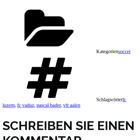
Kategorien
soccer
Schlagwörter
fc
luzern
,
fc vaduz
,
pascal bader
,
vfr aalen
SCHREIBEN SIE EINEN