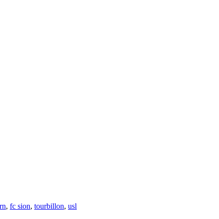
rn
,
fc sion
,
tourbillon
,
usl