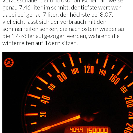
vorausschauender und ökonomischer fahrweise
genau 7,46 liter im schnitt. der tiefste wert war
dabei bei genau 7 liter, der höchste bei 8,07.
vielleicht lässt sich der verbrauch mit den
sommerreifen senken, die nach ostern wieder auf
die 17-zöller aufgezogen werden, während die
winterreifen auf 16ern sitzen.