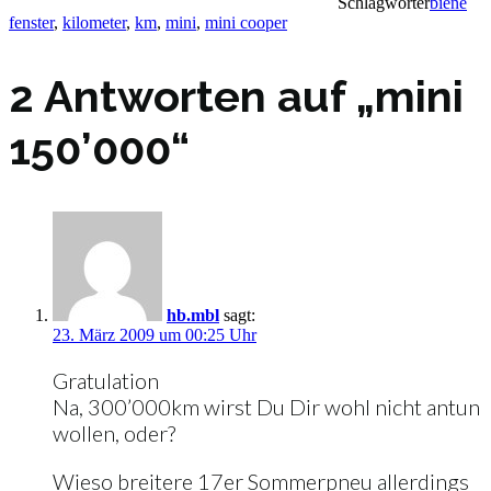
Schlagwörter
biene
fenster
,
kilometer
,
km
,
mini
,
mini cooper
2 Antworten auf „mini
150’000“
hb.mbl
sagt:
23. März 2009 um 00:25 Uhr
Gratulation
Na, 300’000km wirst Du Dir wohl nicht antun
wollen, oder?
Wieso breitere 17er Sommerpneu allerdings