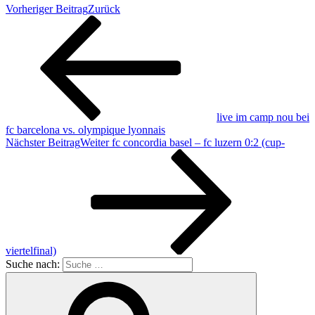
Vorheriger Beitrag
Zurück
live im camp nou bei
fc barcelona vs. olympique lyonnais
Nächster Beitrag
Weiter
fc concordia basel – fc luzern 0:2 (cup-
viertelfinal)
Suche nach: