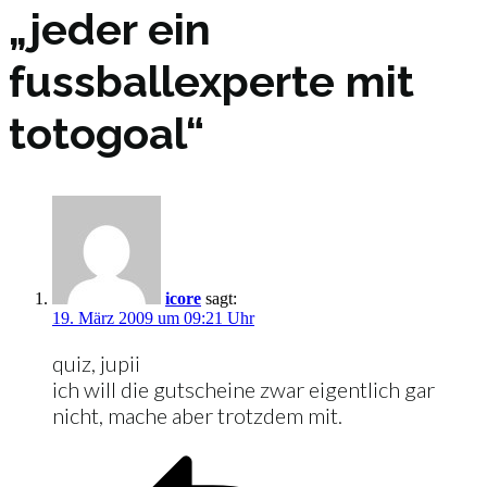
„jeder ein
fussballexperte mit
totogoal“
icore
sagt:
19. März 2009 um 09:21 Uhr
quiz, jupii
ich will die gutscheine zwar eigentlich gar
nicht, mache aber trotzdem mit.