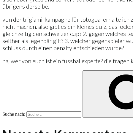
übrigens derselbe.
von der trigiami-kampagne für totogoal erhalte ich 
nicht machen. also gibt es ein kleines quiz, das locke
gleichzeitig den schweizer cup? 2. gegen welches t
seither als legendär gilt? 3. welcher gegenspieler wu
schluss durch einen penalty entschieden wurde?
na, wer von euch ist ein fussballexperte? die fragen 
Suche nach: