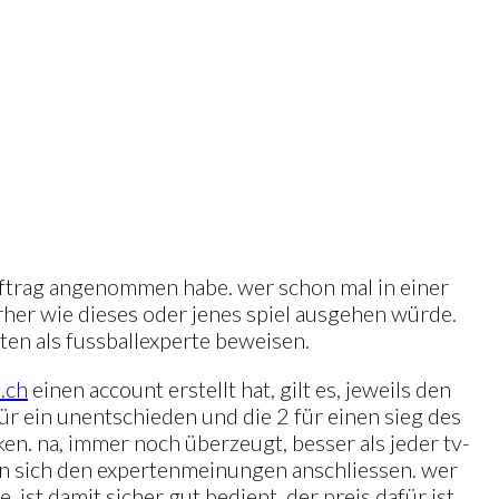
i-auftrag angenommen habe. wer schon mal in einer
orher wie dieses oder jenes spiel ausgehen würde.
ten als fussballexperte beweisen.
.ch
einen account erstellt hat, gilt es, jeweils den
für ein unentschieden und die 2 für einen sieg des
nken. na, immer noch überzeugt, besser als jeder tv-
man sich den expertenmeinungen anschliessen. wer
 ist damit sicher gut bedient. der preis dafür ist