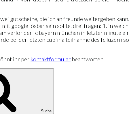
zwei gutscheine, die ich an freunde weitergeben kann
r mit google lösbar sein sollte. drei fragen: 1. in wel
eam verlor der fc bayern münchen in letzter minute e
rde bei der letzten cupfinalteilnahme des fc luzern so
könnt ihr per
kontaktformular
beantworten.
Suche