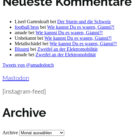
Neueste Kommentare
Liserl Gartenkraft
bei
Der Sturm und die Schweiz
football bros
bei
Wie kannst Du es wagen, Gianni?!
amade
bei
Wie kannst Du es wagen, Gianni?!
Unbekannt
bei
Wie kannst Du es wagen, Gianni?!
Metallschädel
bei
Wie kannst Du es wagen, Gianni?!
Bluumi
bei
Zweifel an der Elektromobilität
amade
bei
Zweifel an der Elektromobilität
Tweets von @amadedotch
Mastodon
[instagram-feed]
Archive
Archive