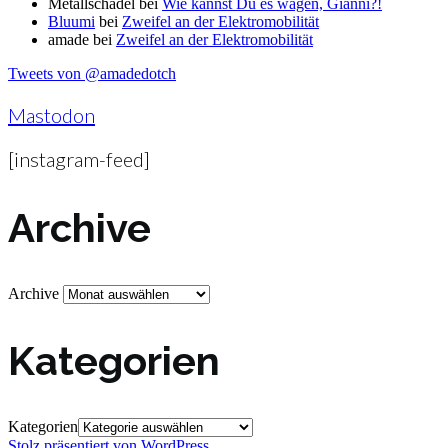
Metallschädel
bei
Wie kannst Du es wagen, Gianni?!
Bluumi
bei
Zweifel an der Elektromobilität
amade
bei
Zweifel an der Elektromobilität
Tweets von @amadedotch
Mastodon
[instagram-feed]
Archive
Archive
Kategorien
Kategorien
Stolz präsentiert von WordPress