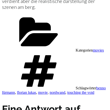
verdient aber die realistische darstellung der
szenen am berg.
Kategorien
movies
Schlagwörter
benno
fürmann
,
florian lukas
,
movie
,
nordwand
,
touching the void
Eine Antwort auf