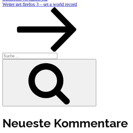
Nächster
Weiter
get firefox 3 – set a world record
Beitrag
Suche
nach:
Suche
Neueste Kommentare