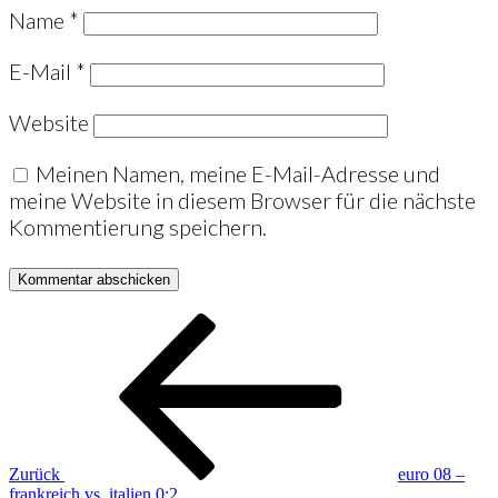
Name
*
E-Mail
*
Website
Meinen Namen, meine E-Mail-Adresse und
meine Website in diesem Browser für die nächste
Kommentierung speichern.
Beitrags-
Vorheriger
Beitrag
Navigation
Zurück
euro 08 –
frankreich vs. italien 0:2