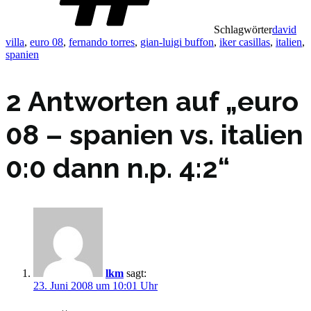
Schlagwörter
david
villa
,
euro 08
,
fernando torres
,
gian-luigi buffon
,
iker casillas
,
italien
,
spanien
2 Antworten auf „euro
08 – spanien vs. italien
0:0 dann n.p. 4:2“
lkm
sagt:
23. Juni 2008 um 10:01 Uhr