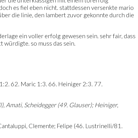
der die unterklassigen mit einem torerfolg
doch es fiel eben nicht. stattdessen versenkte mario
über die linie, den lambert zuvor gekonnte durch die
lage ein voller erfolg gewesen sein. sehr fair, dass
t würdigte. so muss das sein.
1:2. 62. Maric 1:3. 66. Heiniger 2:3. 77.
l), Amati, Scheidegger (49. Glauser); Heiniger,
ntaluppi, Clemente; Felipe (46. Lustrinelli/81.