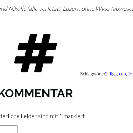
 Nikolic (alle verletzt), Luzern ohne Wyss (abwese
Schlagwörter
2. liga
,
cup
,
fc
N KOMMENTAR
derliche Felder sind mit
*
markiert