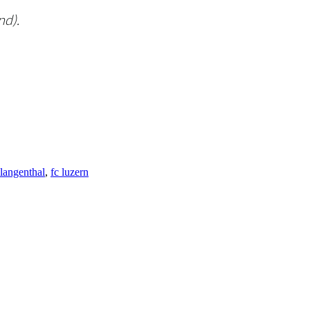
nd).
 langenthal
,
fc luzern