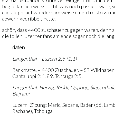
standardsituation krönte verteidiger maric mit dem 
beglückte. ich weiss nicht, was noch passiert wäre, 
cantaluppi auf wunderbare weise einen freistoss und
abwehr gedribbelt hatte.
schön, dass 4400 zuschauer zugegen waren. denn so d
die tollen luzerner fans am ende sogar noch die lan
daten
Langenthal – Luzern 2:5 (1:1)
Rankmatte. – 4400 Zuschauer. – SR Wildhaber. – T
Cantaluppi 2:4. 89. Tchouga 2:5.
Langenthal: Herzig; Rickli, Oppong, Siegenthaler
Bajrami.
Luzern: Zibung; Maric, Seoane, Bader (66. Lamb
Rachane), Tchouga.