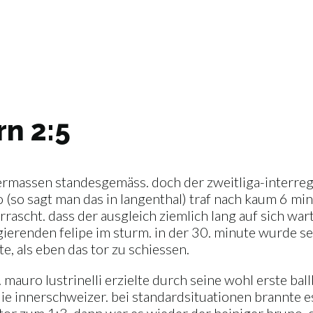
rn 2:5
igermassen standesgemäss. doch der zweitliga-interre
no (so sagt man das in langenthal) traf nach kaum 6 m
rascht. dass der ausgleich ziemlich lang auf sich wart
renden felipe im sturm. in der 30. minute wurde sel
e, als eben das tor zu schiessen.
t. mauro lustrinelli erzielte durch seine wohl erste b
 die innerschweizer. bei standardsituationen brannte 