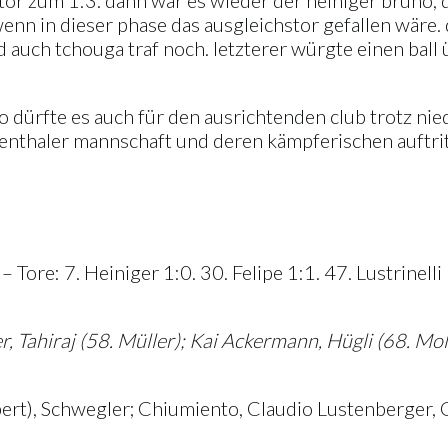
tor zum 1:3. dann war es wieder der heiniger bruno, 
wenn in dieser phase das ausgleichstor gefallen wäre. 
 auch tchouga traf noch. letzterer würgte einen ball 
ürfte es auch für den ausrichtenden club trotz nieder
genthaler mannschaft und deren kämpferischen auftrit
ore: 7. Heiniger 1:0. 30. Felipe 1:1. 47. Lustrinelli 
, Tahiraj (58. Müller); Kai Ackermann, Hügli (68. Mol
ert), Schwegler; Chiumiento, Claudio Lustenberger, Ca