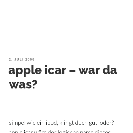
VERÖFFENTLICHT
2. JULI 2008
AM
apple icar – war da
was?
simpel wie ein ipod, klingt doch gut, oder?
apple icar wäre der logische name dieses