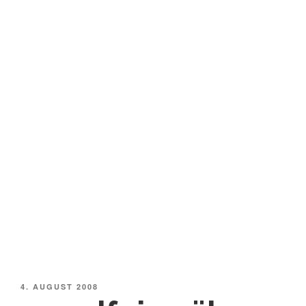
VERÖFFENTLICHT
4. AUGUST 2008
AM