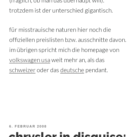
trotzdem ist der unterschied gigantisch.
für misstrauische naturen hier noch die
offiziellen preislisten bzw. ausschnitte davon.
im übrigen spricht mich die homepage von
volkswagen usa
weit mehr an, als das
schweizer
oder das
deutsche
pendant.
VERÖFFENTLICHT
6. FEBRUAR 2008
AM
chrysler in disguise: