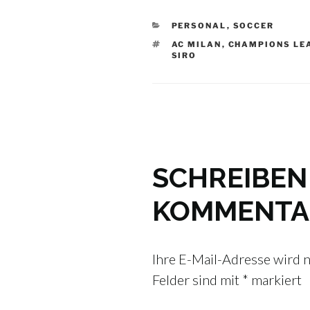
KATEGORIEN
PERSONAL
,
SOCCER
SCHLAGWÖRTER
AC MILAN
,
CHAMPIONS LE
SIRO
SCHREIBEN 
KOMMENTA
Ihre E-Mail-Adresse wird ni
Felder sind mit
*
markiert