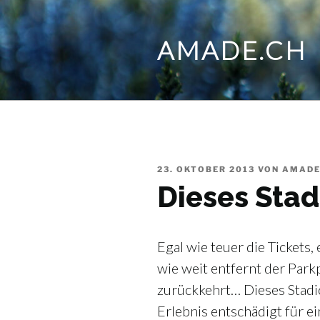
Zum
Inhalt
AMADE.CH
springen
VERÖFFENTLICHT
23. OKTOBER 2013
VON
AMAD
AM
Dieses Stad
Egal wie teuer die Tickets,
wie weit entfernt der Park
zurückkehrt… Dieses Stadio
Erlebnis entschädigt für ein