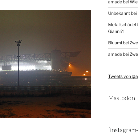
amade
bei
Wie 
Unbekannt
bei
Metallschädel
Gianni?!
Bluumi
bei
Zwei
amade
bei
Zwei
Tweets von @
Mastodon
[instagram