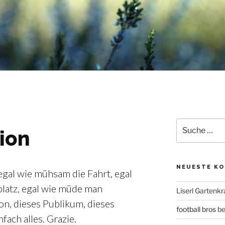
E
Suche
ion
nach:
NEUESTE K
 egal wie mühsam die Fahrt, egal
platz, egal wie müde man
Liserl Gartenkr
n, dieses Publikum, dieses
football bros
be
fach alles. Grazie.