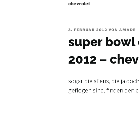
Navigation
chevrolet
VERÖFFENTLICHT
3. FEBRUAR 2012
VON
AMADE
AM
super bowl
2012 – chev
sogar die aliens, die ja do
geflogen sind, finden den c