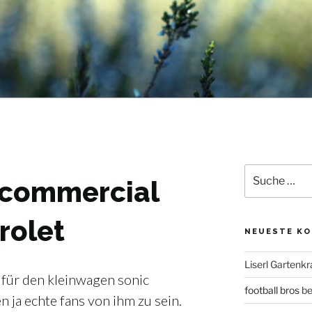
Suche
 commercial
nach:
rolet
NEUESTE K
Liserl Gartenkr
 für den kleinwagen sonic
football bros
be
n ja echte fans von ihm zu sein.