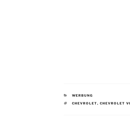
KATEGORIEN
WERBUNG
SCHLAGWÖRTER
CHEVROLET
,
CHEVROLET V