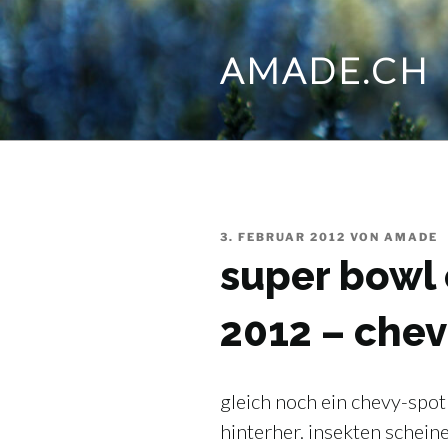
Zum
Inhalt
AMADE.CH
springen
VERÖFFENTLICHT
3. FEBRUAR 2012
VON
AMADE
AM
super bowl
2012 – chev
gleich noch ein chevy-spot
hinterher. insekten scheine