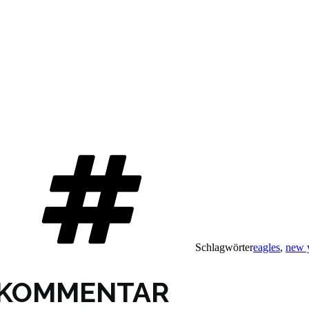
Schlagwörter
eagles
,
new 
N KOMMENTAR