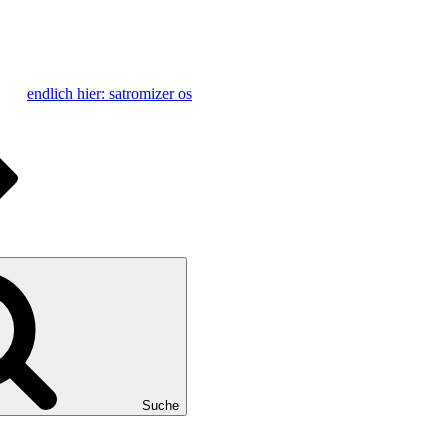
endlich hier: satromizer os
Suche