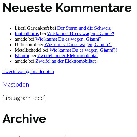
Neueste Kommentare
Liserl Gartenkraft
bei
Der Sturm und die Schweiz
football bros
bei
Wie kannst Du es wagen, Gianni?!
amade
bei
Wie kannst Du es wagen, Gianni?!
Unbekannt
bei
Wie kannst Du es wagen, Gianni?!
Metallschädel
bei
Wie kannst Du es wagen, Gianni?!
Bluumi
bei
Zweifel an der Elektromobilität
amade
bei
Zweifel an der Elektromobilität
Tweets von @amadedotch
Mastodon
[instagram-feed]
Archive