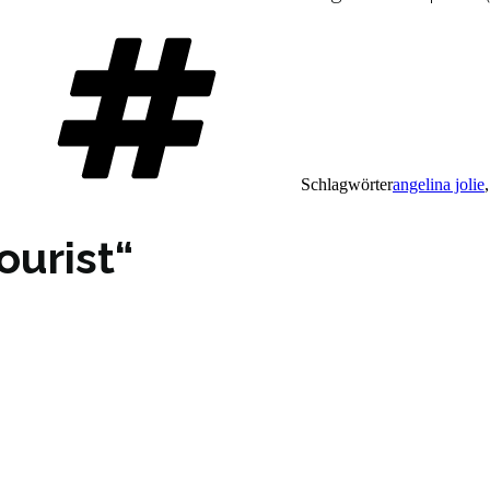
Schlagwörter
angelina jolie
ourist“