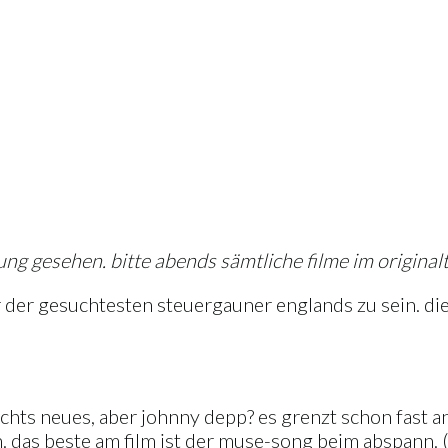
ng gesehen. bitte abends sämtliche filme im originalt
r der gesuchtesten steuergauner englands zu sein. die 
 nichts neues, aber johnny depp? es grenzt schon fas
das beste am film ist der muse-song beim abspann. (