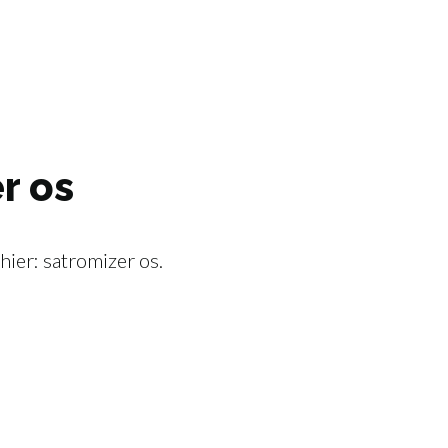
r os
hier: satromizer os.