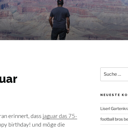
Suche
guar
nach:
NEUESTE K
Liserl Gartenkr
ran erinnert, dass
jaguar das 75-
football bros
be
py birthday! und möge die