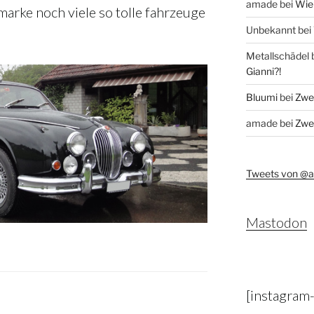
amade
bei
Wie 
marke noch viele so tolle fahrzeuge
Unbekannt
bei
Metallschädel
Gianni?!
Bluumi
bei
Zwei
amade
bei
Zwei
Tweets von @
Mastodon
[instagram