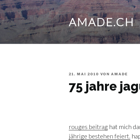
Zum
Inhalt
AMADE.CH
springen
VERÖFFENTLICHT
21. MAI 2010
VON
AMADE
AM
75 jahre ja
rouges beitrag
hat mich da
jährige bestehen feiert.
hap