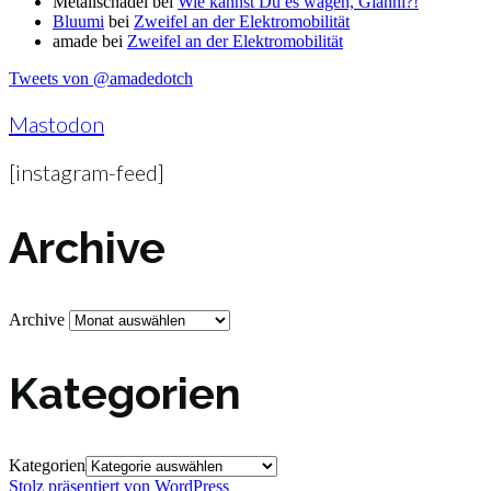
Metallschädel
bei
Wie kannst Du es wagen, Gianni?!
Bluumi
bei
Zweifel an der Elektromobilität
amade
bei
Zweifel an der Elektromobilität
Tweets von @amadedotch
Mastodon
[instagram-feed]
Archive
Archive
Kategorien
Kategorien
Stolz präsentiert von WordPress