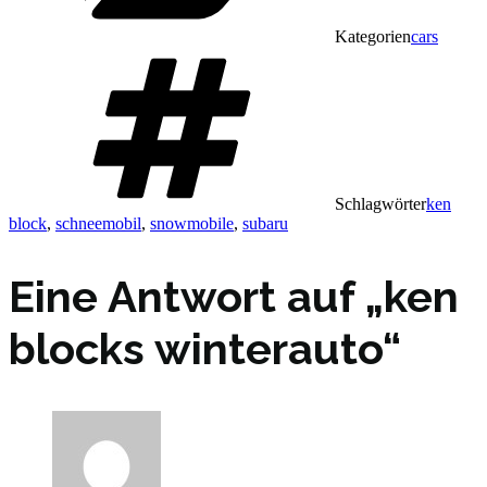
Kategorien
cars
Schlagwörter
ken
block
,
schneemobil
,
snowmobile
,
subaru
Eine Antwort auf „ken
blocks winterauto“