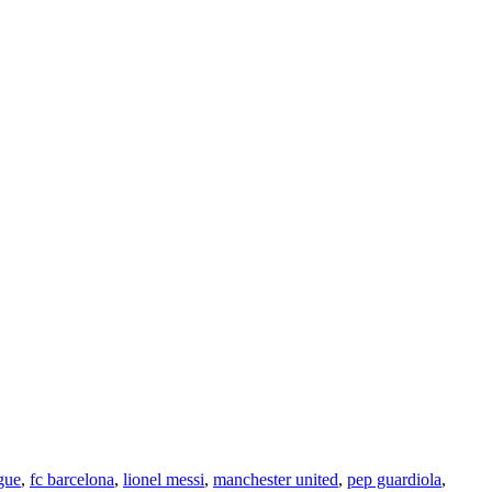
gue
,
fc barcelona
,
lionel messi
,
manchester united
,
pep guardiola
,