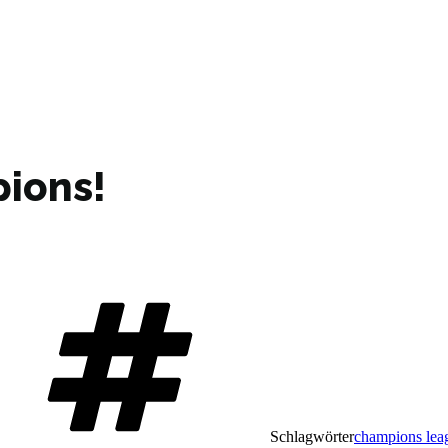
pions!
Schlagwörter
champions lea