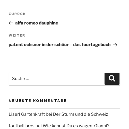
Beitrags-
Vorheriger
ZURÜCK
Beitrag
Navigation
alfa romeo dauphine
Nächster
WEITER
Beitrag
patent ochsner in der schüür – das tourtagebuch
Suche
Suche
nach:
NEUESTE KOMMENTARE
Liserl Gartenkraft
bei
Der Sturm und die Schweiz
football bros
bei
Wie kannst Du es wagen, Gianni?!