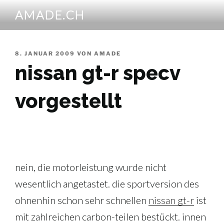
Zum
AMADE.CH
Inhalt
springen
VERÖFFENTLICHT
8. JANUAR 2009
VON
AMADE
AM
nissan gt-r specv
vorgestellt
nein, die motorleistung wurde nicht
wesentlich angetastet. die sportversion des
ohnenhin schon sehr schnellen
nissan gt-r
ist
mit zahlreichen carbon-teilen bestückt. innen