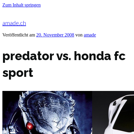
Zum Inhalt springen
amade.ch
Veröffentlicht am
20. November 2008
von
amade
predator vs. honda fc
sport