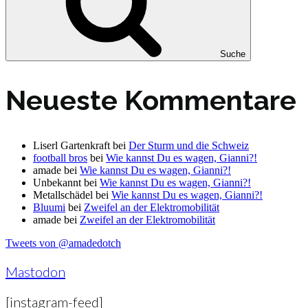
Suche
Neueste Kommentare
Liserl Gartenkraft
bei
Der Sturm und die Schweiz
football bros
bei
Wie kannst Du es wagen, Gianni?!
amade
bei
Wie kannst Du es wagen, Gianni?!
Unbekannt
bei
Wie kannst Du es wagen, Gianni?!
Metallschädel
bei
Wie kannst Du es wagen, Gianni?!
Bluumi
bei
Zweifel an der Elektromobilität
amade
bei
Zweifel an der Elektromobilität
Tweets von @amadedotch
Mastodon
[instagram-feed]