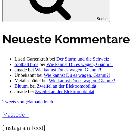
Suche
Neueste Kommentare
Liserl Gartenkraft
bei
Der Sturm und die Schweiz
football bros
bei
Wie kannst Du es wagen, Gianni?!
amade
bei
Wie kannst Du es wagen, Gianni?!
Unbekannt
bei
Wie kannst Du es wagen, Gianni?!
Metallschädel
bei
Wie kannst Du es wagen, Gianni?!
Bluumi
bei
Zweifel an der Elektromobilität
amade
bei
Zweifel an der Elektromobilität
Tweets von @amadedotch
Mastodon
[instagram-feed]