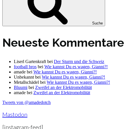
Suche
Neueste Kommentare
Liserl Gartenkraft
bei
Der Sturm und die Schweiz
football bros
bei
Wie kannst Du es wagen, Gianni?!
amade
bei
Wie kannst Du es wagen, Gianni?!
Unbekannt
bei
Wie kannst Du es wagen, Gianni?!
Metallschädel
bei
Wie kannst Du es wagen, Gianni?!
Bluumi
bei
Zweifel an der Elektromobilität
amade
bei
Zweifel an der Elektromobilität
Tweets von @amadedotch
Mastodon
[instagram-feed]