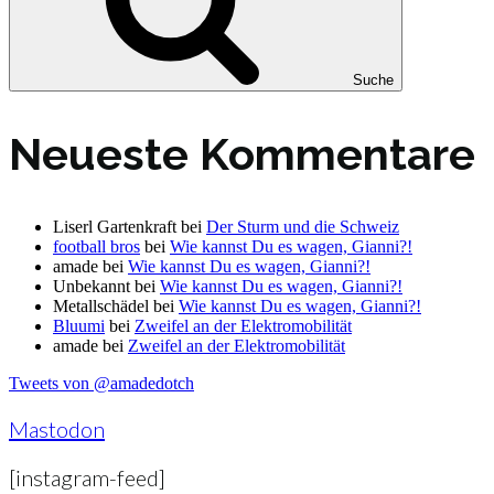
Suche
Neueste Kommentare
Liserl Gartenkraft
bei
Der Sturm und die Schweiz
football bros
bei
Wie kannst Du es wagen, Gianni?!
amade
bei
Wie kannst Du es wagen, Gianni?!
Unbekannt
bei
Wie kannst Du es wagen, Gianni?!
Metallschädel
bei
Wie kannst Du es wagen, Gianni?!
Bluumi
bei
Zweifel an der Elektromobilität
amade
bei
Zweifel an der Elektromobilität
Tweets von @amadedotch
Mastodon
[instagram-feed]